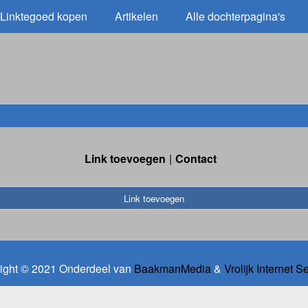
Linktegoed kopen
Artikelen
Alle dochterpagina's
Link toevoegen
Contact
Link toevoegen
ight © 2021 Onderdeel van
BaakmanMedia
&
Vrolijk Internet S