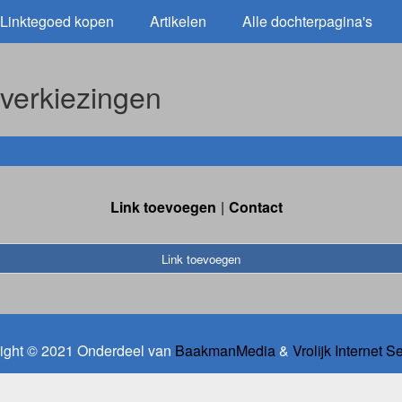
Linktegoed kopen
Artikelen
Alle dochterpagina's
verkiezingen
Link toevoegen
Contact
Link toevoegen
ight © 2021 Onderdeel van
BaakmanMedia
&
Vrolijk Internet S